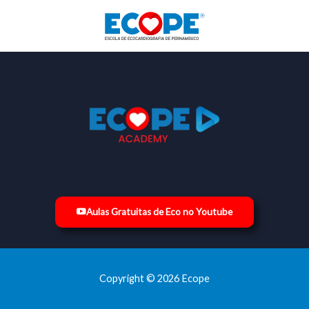
Ir
para
o
conteúdo
Aulas Gratuitas de Eco no Youtube
Copyright © 2026 Ecope