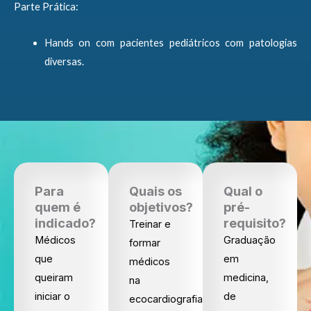
Parte Prática:
Hands on com pacientes pediátricos com patologias
diversas.
Para
Quais os
Qual o
quem é
objetivos?
pré-
indicado?
requisito?
Treinar e
Médicos
Graduação
formar
que
em
médicos
queiram
medicina,
na
iniciar o
de
ecocardiografia