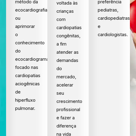
método da
preferência
voltada às
ecocardiografia
pediatras,
crianças
ou
cardiopediatras
com
aprimorar
e
cardiopatias
o
cardiologistas.
congênitas,
conhecimento
a fim
do
atender as
ecocardiograma
demandas
focado nas
do
cardiopatias
mercado,
aciogênicas
acelerar
de
seu
hiperfluxo
crescimento
pulmonar.
profissional
e fazer a
diferença
na vida