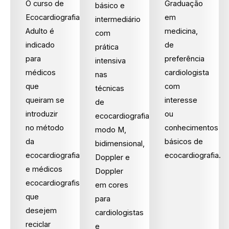
O curso de
Graduação
básico e
Ecocardiografia
em
intermediário
Adulto é
medicina,
com
indicado
de
prática
para
preferência
intensiva
médicos
cardiologista
nas
que
com
técnicas
queiram se
interesse
de
introduzir
ou
ecocardiografia
no método
conhecimentos
modo M,
da
básicos de
bidimensional,
ecocardiografia
ecocardiografia.
Doppler e
e médicos
Doppler
ecocardiografistas
em cores
que
para
desejem
cardiologistas
reciclar
e