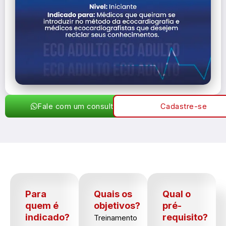
Fale com um consultor
Cadastre-se
Para
Quais os
Qual o
quem é
objetivos?
pré-
indicado?
requisito?
Treinamento