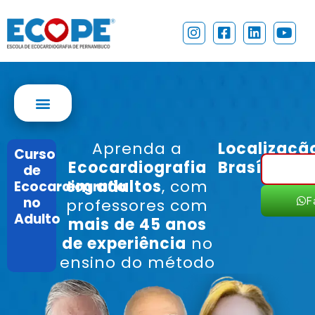
I
F
L
Y
n
a
i
o
s
c
n
u
t
e
k
t
a
b
e
u
g
o
d
b
r
o
i
e
a
k
n
m
-
Aprenda a
Localizaçã
Curso
s
Ecocardiografia
Brasília
q
de
u
em adultos
, com
Ecocardiografia
a
no
F
professores com
r
Adulto
mais de 45 anos
e
de experiência
no
ensino do método