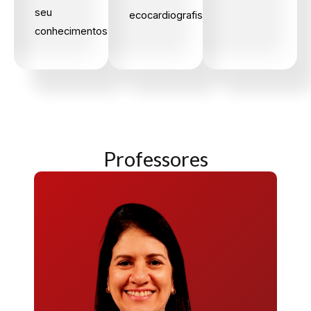
seu
ecocardiografistas.
conhecimentos.
Professores