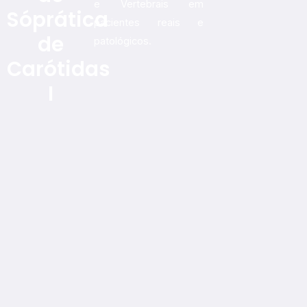
e Vertebrais em
Sóprática
pacientes reais e
de
patológicos.
Carótidas
I