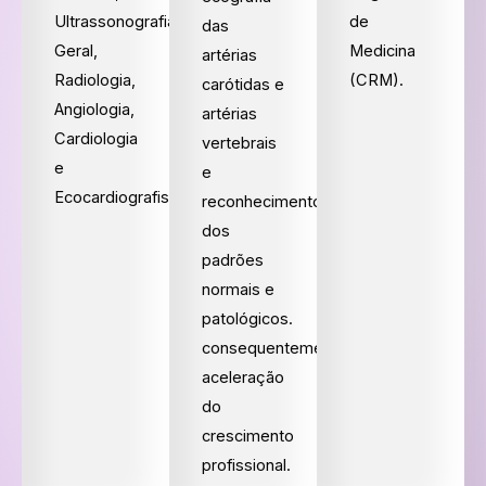
Ultrassonografia
de
das
Geral,
Medicina
artérias
Radiologia,
(CRM).
carótidas e
Angiologia,
artérias
Cardiologia
vertebrais
e
e
Ecocardiografistas.
reconhecimento
dos
padrões
normais e
patológicos.
consequentemente,
aceleração
do
crescimento
profissional.