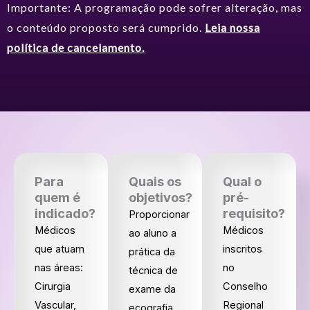
Importante: A programação pode sofrer alteração, mas
o conteúdo proposto será cumprido.
Leia nossa
política de cancelamento.
Para
Quais os
Qual o
quem é
objetivos?
pré-
indicado?
requisito?
Proporcionar
Médicos
Médicos
ao aluno a
que atuam
inscritos
prática da
nas áreas:
no
técnica de
Cirurgia
Conselho
exame da
Vascular,
Regional
ecografia