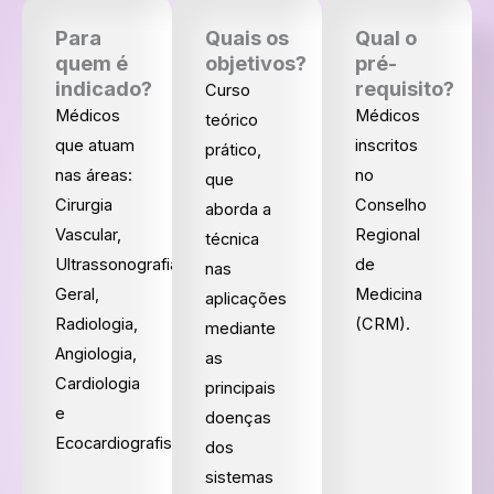
Para
Quais os
Qual o
quem é
objetivos?
pré-
indicado?
requisito?
Curso
Médicos
Médicos
teórico
que atuam
inscritos
prático,
nas áreas:
no
que
Cirurgia
Conselho
aborda a
Vascular,
Regional
técnica
Ultrassonografia
de
nas
Geral,
Medicina
aplicações
Radiologia,
(CRM).
mediante
Angiologia,
as
Cardiologia
principais
e
doenças
Ecocardiografistas.
dos
sistemas